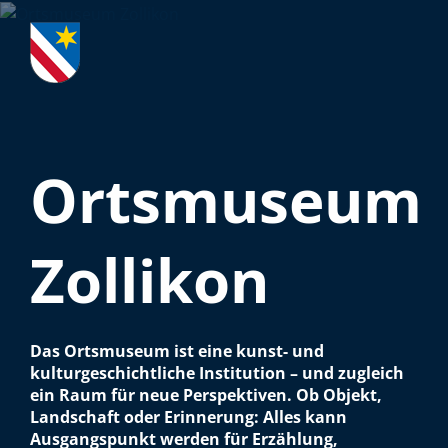
Verschiedene Informationen
Direkt zur Hauptnavigation
Direkt zum Inhalt
Direkt zur Suche
Direkt zum Stichwortverzeichnis
Ortsmuseum Zollikon
Verschiedene Informatione
Ortsmuseum
Zollikon
Verschiedene Informatione
Das Ortsmuseum ist eine kunst- und
kulturgeschichtliche Institution – und zugleich
ein Raum für neue Perspektiven. Ob Objekt,
Landschaft oder Erinnerung: Alles kann
Ausgangspunkt werden für Erzählung,